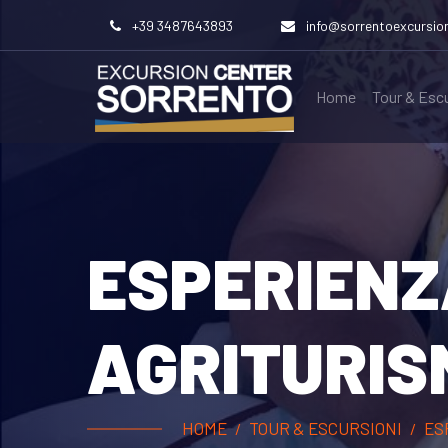
+39 3487643893
info@sorrentoexcursio
Home
Tour & Esc
ESPERIENZ
AGRITURIS
HOME
TOUR & ESCURSIONI
ES