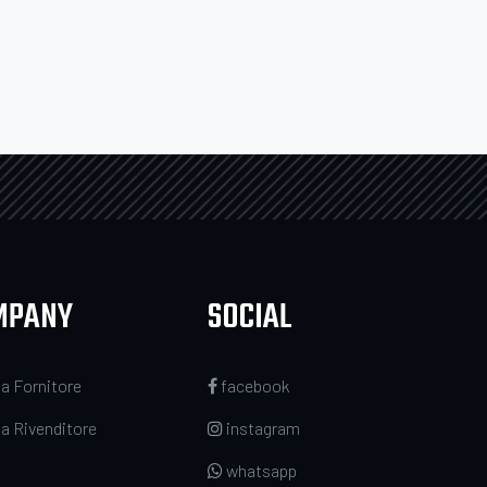
MPANY
SOCIAL
a Fornitore
facebook
a Rivenditore
instagram
whatsapp