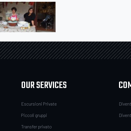
OUR SERVICES
CO
Escursioni Private
Divent
Piccoli gruppi
Divent
Transfer privato