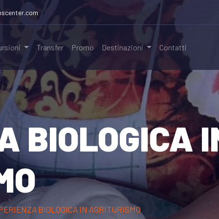
nscenter.com
ursioni
Transfer
Promo
Destinazioni
Contatti
A BIOLOGICA I
MO
PERIENZA BIOLOGICA IN AGRITURISMO