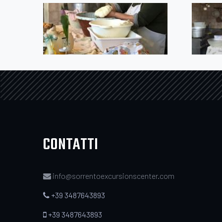
CONTATTI
info@sorrentoexcursionscenter.com
+39 3487643893
+39 3487643893