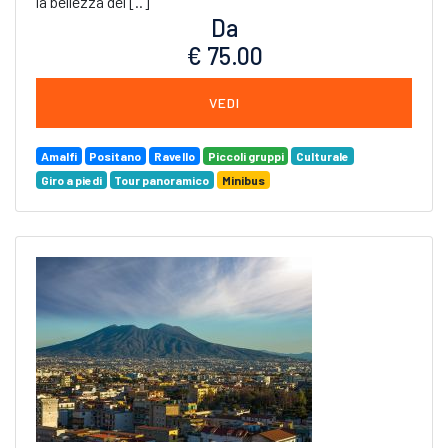
la bellezza del [..]
Da
€ 75.00
VEDI
Amalfi
Positano
Ravello
Piccoli gruppi
Culturale
Giro a piedi
Tour panoramico
Minibus