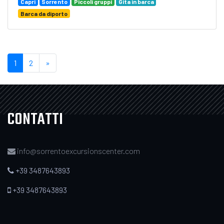
Capri
Sorrento
Piccoli gruppi
Gita in barca
Barca da diporto
1
2
»
CONTATTI
info@sorrentoexcursionscenter.com
+39 3487643893
+39 3487643893