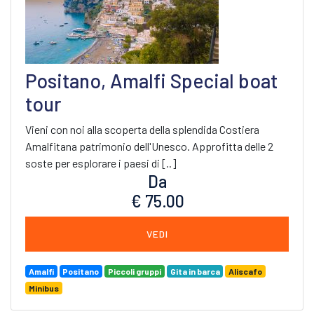
Positano, Amalfi Special boat
tour
Vieni con noi alla scoperta della splendida Costiera
Amalfitana patrimonio dell'Unesco. Approfitta delle 2
soste per esplorare i paesi di [..]
Da
€ 75.00
VEDI
Amalfi
Positano
Piccoli gruppi
Gita in barca
Aliscafo
Minibus