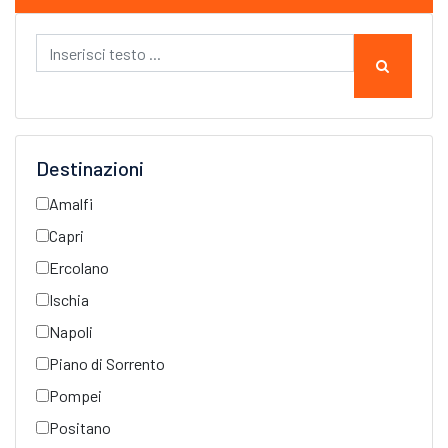
Destinazioni
Amalfi
Capri
Ercolano
Ischia
Napoli
Piano di Sorrento
Pompei
Positano