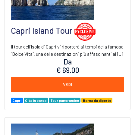
Capri Island Tour
Il tour dell'Isola di Capri vi riporterà ai tempi della famosa
"Dolce Vita", una delle destinazioni più affascinanti al [..]
Da
€ 69.00
VEDI
Capri
Gita in barca
Tour panoramico
Barca da diporto