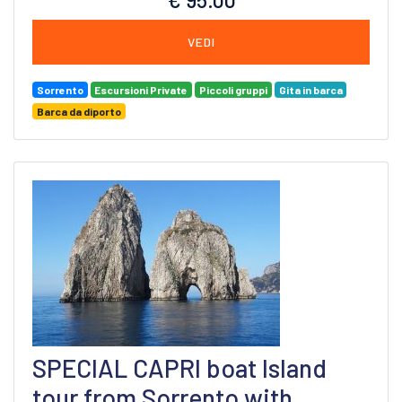
VEDI
Sorrento
Escursioni Private
Piccoli gruppi
Gita in barca
Barca da diporto
SPECIAL CAPRI boat Island
tour from Sorrento with