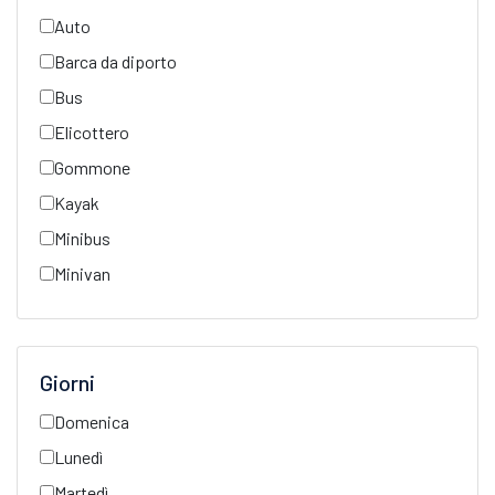
Auto
Barca da diporto
Bus
Elicottero
Gommone
Kayak
Minibus
Minivan
Giorni
Domenica
Lunedì
Martedì