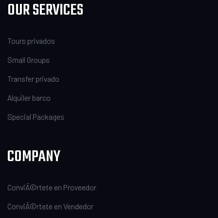
OUR SERVICES
Tours privados
Small Groups
Transfer privado
Alquiler barco
Special Packages
COMPANY
ConviÃ©rtete en Proveedor
ConviÃ©rtete en Vendedor