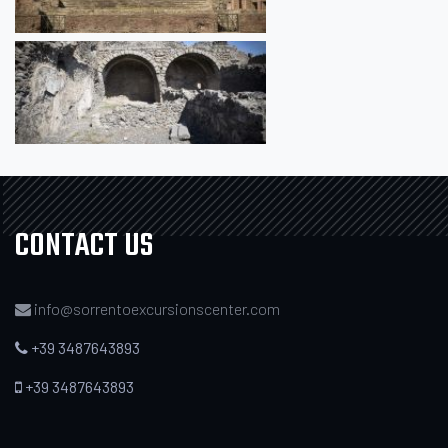
CONTACT US
info@sorrentoexcursionscenter.com
+39 3487643893
+39 3487643893