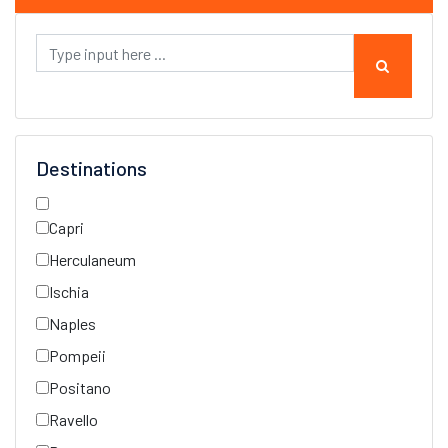
Destinations
Capri
Herculaneum
Ischia
Naples
Pompeii
Positano
Ravello