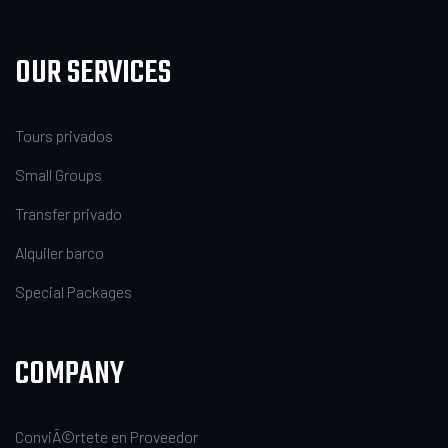
OUR SERVICES
Tours privados
Small Groups
Transfer privado
Alquiler barco
Special Packages
COMPANY
ConviÃ©rtete en Proveedor