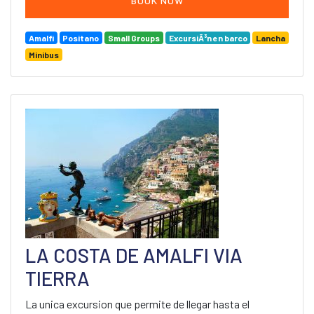
BOOK NOW
Amalfi
Positano
Small Groups
ExcursiÃ³n en barco
Lancha
Minibus
LA COSTA DE AMALFI VIA
TIERRA
La unica excursion que permite de llegar hasta el