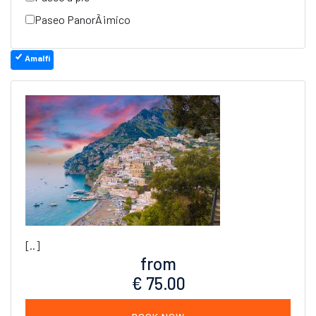
Paseo PanorÃ¡mico
Amalfi
[..]
from
€ 75.00