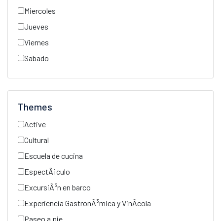
Miercoles
Jueves
Viernes
Sabado
Themes
Active
Cultural
Escuela de cucina
EspectÃ¡culo
ExcursiÃ³n en barco
Experiencia GastronÃ³mica y VinÃ­cola
Paseo a pie