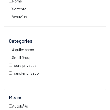
Rome
Sorrento
Vesuvius
Categories
Alquiler barco
Small Groups
Tours privados
Transfer privado
Means
AutobÃºs