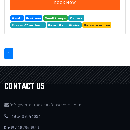
BOOK NOW
Amalfi
Positano
Small Groups
Cultural
ExcursiÃ³n en barco
Paseo PanorÃ¡mico
Barco de recreo
1
CONTACT US
info@sorrentoexcursionscenter.com
+39 3487643893
+39 3487643893