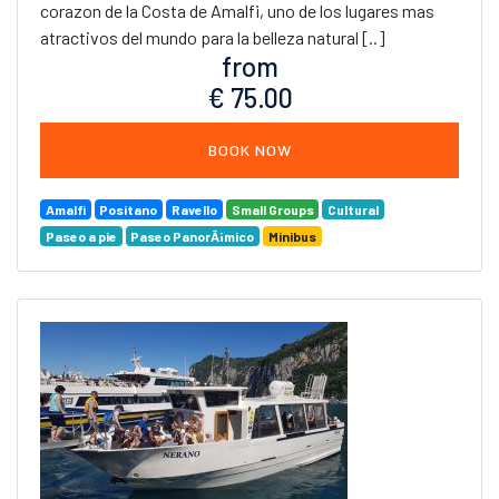
corazon de la Costa de Amalfi, uno de los lugares mas
atractivos del mundo para la belleza natural [..]
from
€ 75.00
BOOK NOW
Amalfi
Positano
Ravello
Small Groups
Cultural
Paseo a pie
Paseo PanorÃ¡mico
Minibus