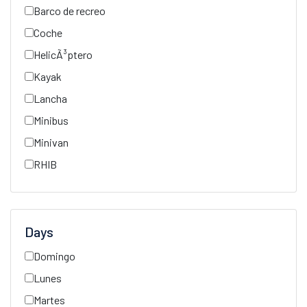
Barco de recreo
Coche
HelicÃ³ptero
Kayak
Lancha
Minibus
Minivan
RHIB
Days
Domingo
Lunes
Martes