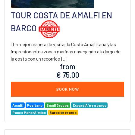
TOUR COSTA DE AMALFI EN
BARCO
¡La mejor manera de visitar la Costa Amalfitana y las
impresionantes zonas marinas navegando a lo largo de
la costa con un recorrido [..]
from
€ 75.00
BOOK NOW
Amalfi
Positano
Small Groups
ExcursiÃ³n en barco
Paseo PanorÃ¡mico
Barco de recreo